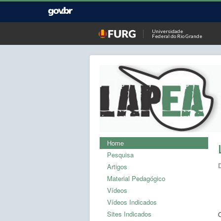
Universidade
Federal do Rio Grande
Home
Pesquisa
Artigos
Material Pedagógico
Vídeos
Vídeos Indicados
Sites Indicados