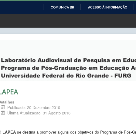
COMUNICA BR
ACESSO À INFORMAÇÃO
IR
PARA
O
CONTEÚDO
LAPEA
Detalhes
Publicado: 20 Dezembro 2010
Última Atualização: 31 Agosto 2016
O
LAPEA
se destina a promover alguns dos objetivos do Programa de Pós-