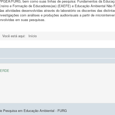
PPGEA/FURG, bem como suas linhas de pesquisa: Fundamentos da Educaçã
Ensino e Formação de Educadores(as) (EAEFE) e Educação Ambiental Não 
as atividades desenvolvidas através do laboratório os discentes das distint
nvestigações com análises e produções audiovisuais a partir de microinterve
envolvidas em suas pesquisas.
Você está aqui:
Início
VERDE
 de Pesquisa em Educação Ambiental - FURG